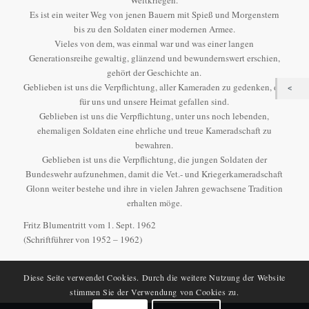
Weltkriegen.
Es ist ein weiter Weg von jenen Bauern mit Spieß und Morgenstern
bis zu den Soldaten einer modernen Armee.
Vieles von dem, was einmal war und was einer langen
Generationsreihe gewaltig, glänzend und bewundernswert erschien,
gehört der Geschichte an.
Geblieben ist uns die Verpflichtung, aller Kameraden zu gedenken, die
für uns und unsere Heimat gefallen sind.
Geblieben ist uns die Verpflichtung, unter uns noch lebenden,
ehemaligen Soldaten eine ehrliche und treue Kameradschaft zu
bewahren.
Geblieben ist uns die Verpflichtung, die jungen Soldaten der
Bundeswehr aufzunehmen, damit die Vet.- und Kriegerkameradschaft
Glonn weiter bestehe und ihre in vielen Jahren gewachsene Tradition
erhalten möge.
Fritz Blumentritt vom 1. Sept. 1962
(Schriftführer von 1952 – 1962)
Diese Seite verwendet Cookies. Durch die weitere Nutzung der Website
stimmen Sie der Verwendung von Cookies zu.