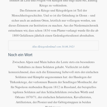
erinnert an Leid und Folgen von Kriegen und trägt dazu bei, künftig
Kriege zu verhindern.
Das Erinnern an Kriege und Kriegsfolgen ist Teil der
Menschheitsgeschichte. Und so ist die Gründung in Glonn – und
sicher auch an anderen Orten, letztlich nur vollzogen worden, um
dieses Erinnern zur Institution zu machen. Aus der Niedermairchronik
entnehmen wir, dass schon 1834 vom Pfarrer verlangt wurde für die ab
1800 Gefallenen jährlich einen Gedenkgottesdienst abzuhalten.
Altes Kriegerdenkmal vom 10.06.1923
Noch ein Wort
Zwischen Alpen und Main haben die Leute stets ein besonderes
Verhältnis zu ihren Soldaten gehabt. Vielleicht ist dafür
kennzeichnend, dass sich die Erinnerung liebevoll stets der einfachen
Soldaten und Kämpfer angenommen hat: der Haudegen der
Türkenkriege, der verlorenen Bauern der Sendlinger Mordnacht, der
für Napoleon sterbenden Bayern 1812 in Russland, der beispiellos
tapferen Soldaten auf den Schlachtfeldern zwischen Wörth und
Orleans 1870/71, der einfachen Infanteristen, Kavalleristen,
Artilleristen, der Pionier und der Gebirgstruppen in beiden